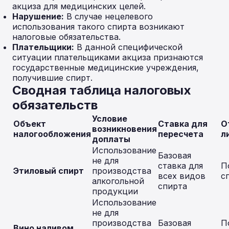
акциза для медицинских целей.
Нарушение:
В случае нецелевого
использования такого спирта возникают
налоговые обязательства.
Плательщики:
В данной специфической
ситуации плательщиками акциза признаются
государственные медицинские учреждения,
получившие спирт.
Сводная таблица налоговых
обязательств
Условие
Объект
Ставка для
О
возникновения
налогообложения
пересчета
л
доплаты
Использование
Базовая
не для
ставка для
П
Этиловый спирт
производства
всех видов
с
алкогольной
спирта
продукции
Использование
не для
производства
Базовая
П
Вино наливом