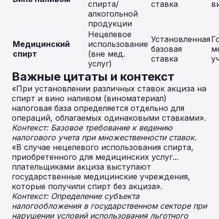
спирта/
ставка
в
алкогольной
продукции
Нецелевое
Установленная
Го
Медицинский
использование
базовая
м
спирт
(вне мед.
ставка
у
услуг)
Важные цитаты и контекст
«При установлении различных ставок акциза на
спирт и вино наливом (виноматериал)
налоговая база определяется отдельно для
операций, облагаемых одинаковыми ставками».
Контекст: Базовое требование к ведению
налогового учета при множественности ставок.
«В случае нецелевого использования спирта,
приобретенного для медицинских услуг...
плательщиками акциза выступают
государственные медицинские учреждения,
которые получили спирт без акциза».
Контекст: Определение субъекта
налогообложения в государственном секторе при
нарушении условий использования льготного