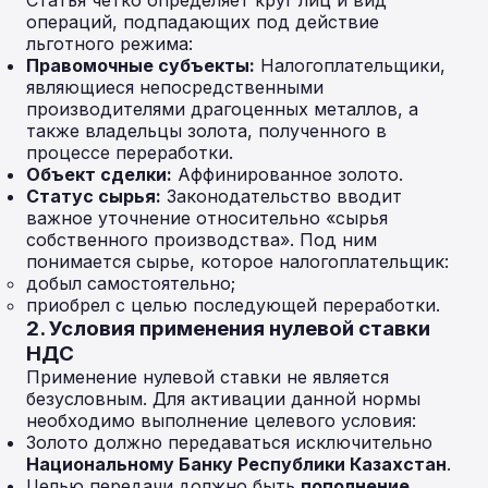
Статья четко определяет круг лиц и вид
операций, подпадающих под действие
льготного режима:
Правомочные субъекты:
Налогоплательщики,
являющиеся непосредственными
производителями драгоценных металлов, а
также владельцы золота, полученного в
процессе переработки.
Объект сделки:
Аффинированное золото.
Статус сырья:
Законодательство вводит
важное уточнение относительно «сырья
собственного производства». Под ним
понимается сырье, которое налогоплательщик:
добыл самостоятельно;
приобрел с целью последующей переработки.
2. Условия применения нулевой ставки
НДС
Применение нулевой ставки не является
безусловным. Для активации данной нормы
необходимо выполнение целевого условия:
Золото должно передаваться исключительно
Национальному Банку Республики Казахстан
.
Целью передачи должно быть
пополнение