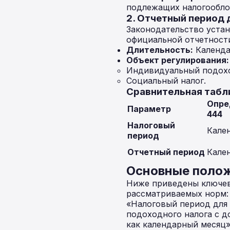
подлежащих налогообло
2. Отчетный период
Законодательство уста
официальной отчетност
Длительность:
Календа
Объект регулирования:
Индивидуальный подохо
Социальный налог.
Сравнительная табл
Опре
Параметр
444
Налоговый
Кале
период
Отчетный период
Кале
Основные полож
Ниже приведены ключев
рассматриваемых норм:
«Налоговый период для
подоходного налога с д
как календарный месяц»