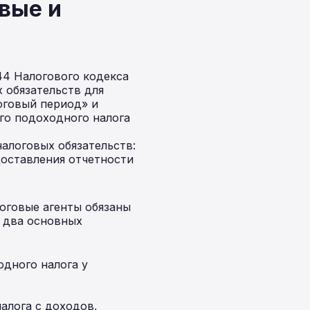
вые и
44 Налогового кодекса
 обязательств для
оговый период» и
го подоходного налога
алоговых обязательств:
доставления отчетности
оговые агенты обязаны
ь два основных
одного налога у
алога с доходов,