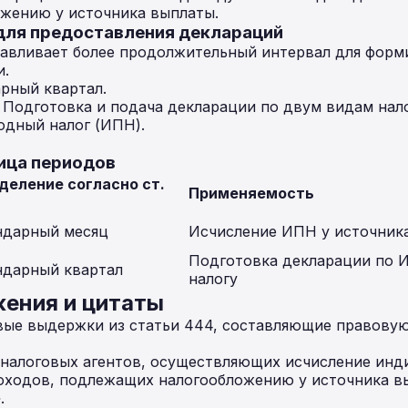
жению у источника выплаты.
 для предоставления деклараций
навливает более продолжительный интервал для форм
и.
рный квартал.
Подготовка и подача декларации по двум видам нало
дный налог (ИПН).
ица периодов
деление согласно ст.
Применяемость
ндарный месяц
Исчисление ИПН у источник
Подготовка декларации по 
ндарный квартал
налогу
ения и цитаты
ые выдержки из статьи 444, составляющие правову
 налоговых агентов, осуществляющих исчисление инд
оходов, подлежащих налогообложению у источника в
.