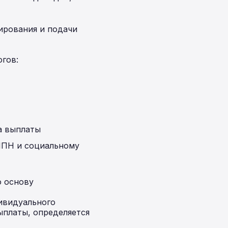
ирования и подачи
гов:
а выплаты
ИПН и социальному
ю основу
ивидуального
ыплаты, определяется