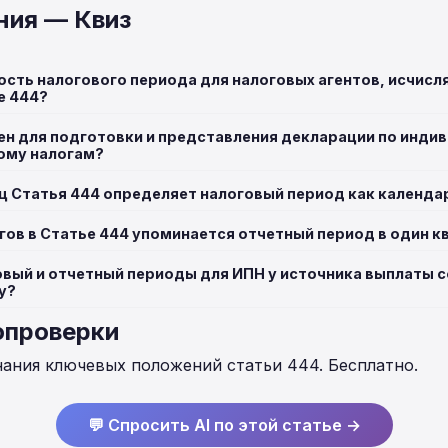
ния — Квиз
сть налогового периода для налоговых агентов, исчисл
е 444?
ен для подготовки и представления декларации по инди
ому налогам?
иц Статья 444 определяет налоговый период как календ
гов в Статье 444 упоминается отчетный период в один к
овый и отчетный периоды для ИПН у источника выплаты 
у?
опроверки
нания ключевых положений статьи 444. Бесплатно.
💬 Спросить AI по этой статье →