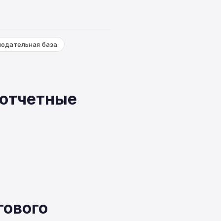
нодательная база
 отчетные
гового