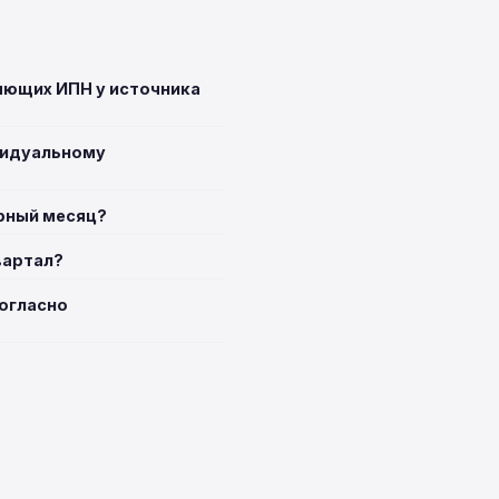
яющих ИПН у источника
видуальному
арный месяц?
вартал?
согласно