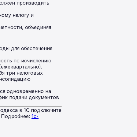
должен производить
ому налогу и
четности, объединяя
оды для обеспечения
ость по исчислению
(ежеквартально).
бя три налоговых
онсолидацию
тся одновременно на
афик подачи документов
одекса в 1С подключите
. Подробнее:
1c-