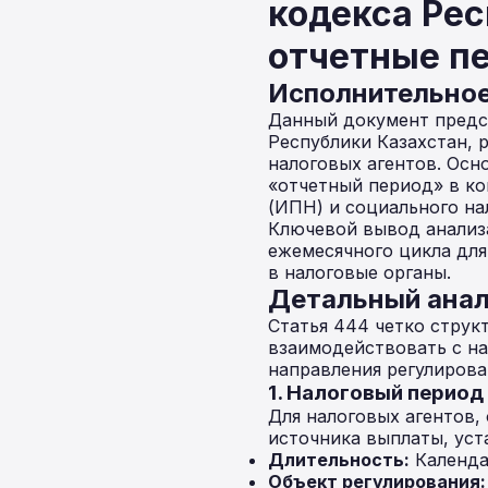
кодекса Рес
отчетные п
Исполнительно
Данный документ предс
Республики Казахстан, 
налоговых агентов. Осн
«отчетный период» в ко
(ИПН) и социального на
Ключевой вывод анализа
ежемесячного цикла для
в налоговые органы.
Детальный анал
Статья 444 четко струк
взаимодействовать с на
направления регулирова
1. Налоговый период
Для налоговых агентов,
источника выплаты, ус
Длительность:
Календа
Объект регулирования: