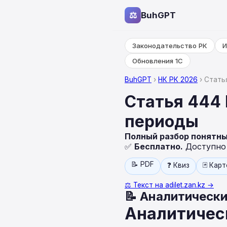
⚖
BuhGPT
Законодательство РК
И
Обновления 1С
BuhGPT
›
НК РК 2026
› Стать
Статья 444 
периоды
Полный разбор понятн
✅
Бесплатно.
Доступно н
📝 PDF
❓ Квиз
🃏 Кар
⚖️ Текст на adilet.zan.kz →
📝 Аналитически
Аналитическ