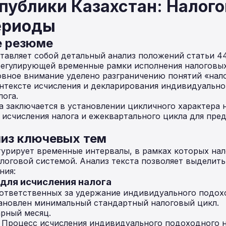
публики Казахстан: Налого
ериоды
е резюме
тавляет собой детальный анализ положений статьи 4
регулирующей временные рамки исполнения налоговых
овное внимание уделено разграничению понятий «нал
нтексте исчисления и декларирования индивидуально
лога.
 заключается в установлении цикличного характера н
 исчисления налога и ежеквартального цикла для пре
из ключевых тем
турирует временные интервалы, в рамках которых нал
логовой системой. Анализ текста позволяет выделит
ния:
 для исчисления налога
 ответственных за удержание индивидуального подох
тановлен минимальный стандартный налоговый цикл.
рный месяц.
Процесс исчисления индивидуального подоходного н