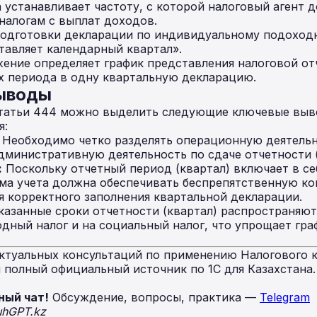
 устанавливает частоту, с которой налоговый агент 
налогам с выплат доходов.
подготовки декларации по индивидуальному подоходн
тавляет календарный квартал».
ение определяет график представления налоговой от
х периода в одну квартальную декларацию.
выводы
статьи 444 можно выделить следующие ключевые выв
я:
Необходимо четко разделять операционную деятельн
административную деятельность по сдаче отчетности 
:
Поскольку отчетный период (квартал) включает в се
ема учета должна обеспечивать беспрепятственную к
 корректного заполнения квартальной декларации.
казанные сроки отчетности (квартал) распространяю
ный налог и на социальный налог, что упрощает гр
ктуальных консультаций по применению Налогового к
полный официальный источник по 1С для Казахстана
ный чат!
Обсуждение, вопросы, практика —
Telegram
uhGPT.kz