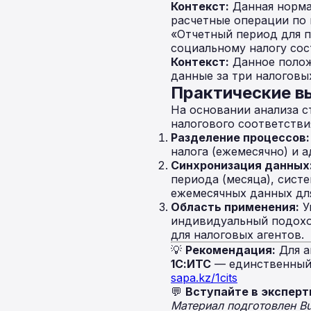
Контекст:
Данная норма
расчетные операции по 
«Отчетный период для 
социальному налогу сос
Контекст:
Данное полож
данные за три налоговы
Практические 
На основании анализа 
налогового соответстви
Разделение процессов:
налога (ежемесячно) и 
Синхронизация данных
периода (месяца), сист
ежемесячных данных для
Область применения:
У
индивидуальный подоход
для налоговых агентов.
💡
Рекомендация:
Для а
1С:ИТС
— единственный 
sapa.kz/1cits
💬
Вступайте в эксперт
Материал подготовлен B