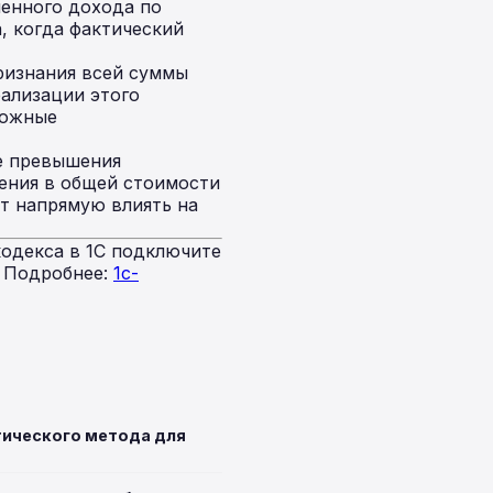
ленного дохода по
, когда фактический
ризнания всей суммы
еализации этого
можные
е превышения
ения в общей стоимости
т напрямую влиять на
одекса в 1С подключите
. Подробнее:
1c-
тического метода для