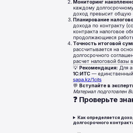
Мониторинг накопленно
каждому долгосрочному 
доход превысит общую 
Планирование налогово
дохода по контракту (с
контракта налоговое об
продолжающиеся работы
Точность итоговой сум
рассчитывается на осно
долгосрочного соглашен
расчет налоговой базы 
💡
Рекомендация:
Для а
1С:ИТС
— единственный 
sapa.kz/1cits
💬
Вступайте в эксперт
Материал подготовлен B
❓ Проверьте зна
Как определяется дохо
долгосрочного контракта