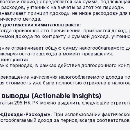
налоговый период определяется как сумма, подлежаща
 расходов, учтенных на вычеты за этот же период».
анавливает принцип «доходы не ниже расходов» для 
ического метода.
и достижении лимита контракта:
когда произошло это превышение, признается доход,
уммой дохода по контракту и суммой дохода, учтенн
ние ограничивает общую сумму налогооблагаемого д
иксируя остаток дохода в момент превышения.
 контракта:
ых периодах, в рамках действия долгосрочного конт
прекращение начисления налогооблагаемого дохода п
щая стоимость уже была полностью отражена в налог
выводы (Actionable Insights)
татьи 295 НК РК можно выделить следующие стратег
 «Доходы-Расходы»:
При использовании фактическо
логооблагаемый доход за период всегда соответство