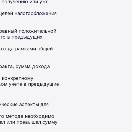
я получению или уже
целей налогообложения
 равный положительной
ого в предыдущих
охода рамками общей
ракта, сумма дохода
о конкретному
овом учете в предыдущие
ические аспекты для
го метода необходимо
вал или превышал сумму