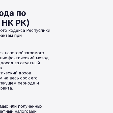
ода по
 НК РК)
ого кодекса Республики
рактам при
ия налогооблагаемого
ших фактический метод
 доход за отчетный
в.
тический доход
 на весь срок его
 текущем периоде и
ракта.
емых или полученных
тчетный налоговый