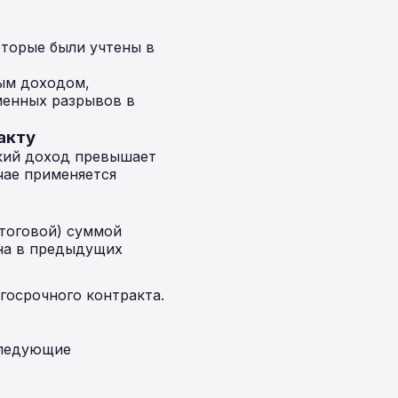
торые были учтены в
ым доходом,
менных разрывов в
акту
ский доход превышает
чае применяется
тоговой) суммой
ена в предыдущих
госрочного контракта.
следующие