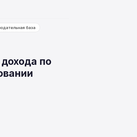
нодательная база
 дохода по
овании