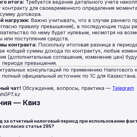
го итога:
Требуется ведение детального учета накоп
контракту для своевременного определения момента
сумму договора.
й нагрузки:
Важно учитывать, что в случае раннего п
огласно правилу превышения), в последующие годы р
язательство по нему будет нулевым, несмотря на воз
 или поступления средств.
мы контракта:
Поскольку итоговая разница в период
ве «общей суммы дохода по контракту», любые измен
ия (дополнительные соглашения, изменение цен) буду
в периоде превышения.
ктуальных консультаций по применению Налогового к
полный официальный источник по 1С для Казахстана
ный чат!
Обсуждение, вопросы, практика —
Telegram
uhGPT.kz
ния — Квиз
д за отчетный налоговый период при использовании фак
 согласно статье 295?