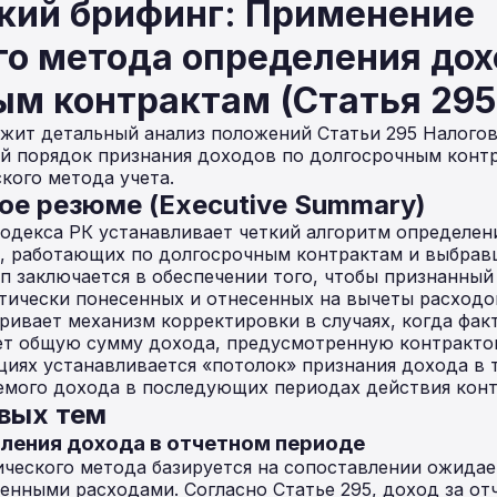
кий брифинг: Применение
го метода определения дох
м контрактам (Статья 295
жит детальный анализ положений Статьи 295 Налогов
ей порядок признания доходов по долгосрочным конт
кого метода учета.
ое резюме (Executive Summary)
кодекса РК устанавливает четкий алгоритм определен
й, работающих по долгосрочным контрактам и выбрав
п заключается в обеспечении того, чтобы признанный
тически понесенных и отнесенных на вычеты расходо
ивает механизм корректировки в случаях, когда фак
ет общую сумму дохода, предусмотренную контрактом
ациях устанавливается «потолок» признания дохода в
емого дохода в последующих периодах действия конт
евых тем
еления дохода в отчетном периоде
ического метода базируется на сопоставлении ожида
енными расходами. Согласно Статье 295, доход за о