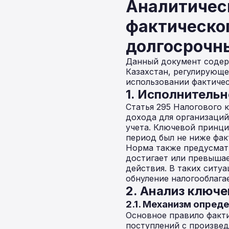
Аналитичес
фактическо
долгосрочны
Данный документ содер
Казахстан, регулирующ
использовании фактичес
1. Исполнительн
Статья 295 Налогового 
дохода для организаци
учета. Ключевой принци
период был не ниже фак
Норма также предусматр
достигает или превыша
действия. В таких ситу
обнуление налогооблага
2. Анализ ключ
2.1. Механизм опред
Основное правило факт
поступлений с произвед