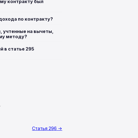
ому контракту был
дохода по контракту?
ы, учтенные на вычеты,
ому методу?
 в статье 295
T
Статья 296 →