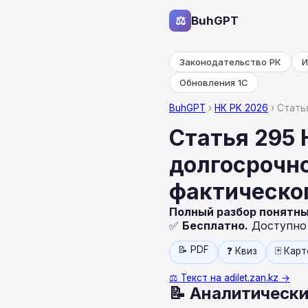
⚖
BuhGPT
Законодательство РК
И
Обновления 1С
BuhGPT
›
НК РК 2026
› Стать
Статья 295 
долгосрочн
фактическо
Полный разбор понятн
✅
Бесплатно.
Доступно н
📝 PDF
❓ Квиз
🃏 Кар
⚖️ Текст на adilet.zan.kz →
📝 Аналитически