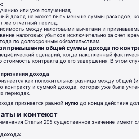
к:
учению или уже полученная;
ый доход не может быть меньше суммы расходов, ко
от же отчетный период.
висимость между налоговыми вычетами и признаваем
вение налоговых убытков исключительно за счет вре
тода по долгосрочным обязательствам.
при превышении общей суммы дохода по контр
пецифический сценарий, когда накопленный фактиче
стоимость контракта до его завершения. В этом слу
 признания дохода
изнается как положительная разница между общей (и
о контракту и суммой дохода, которая уже была учт
х периодах.
охода признается равной
нулю
до конца действия дол
аты и контекст
именения Статьи 295 существенное значение имеют 
 дохода: