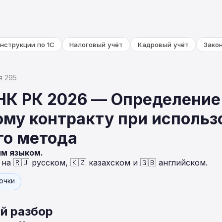
нструкции по 1С
Налоговый учёт
Кадровый учёт
Зако
я 295
НК РК 2026 — Определение
ому контракту при использ
го метода
ым языком.
а 🇷🇺 русском, 🇰🇿 казахском и 🇬🇧 английском.
точки
й разбор