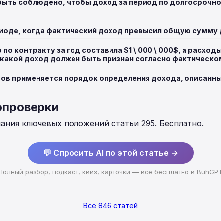
быть соблюдено, чтобы доход за период по долгосрочн
риоде, когда фактический доход превысил общую сумму 
по контракту за год составила $1 \ 000 \ 000$, а расход
$, какой доход должен быть признан согласно фактическ
тов применяется порядок определения дохода, описанный
опроверки
нания ключевых положений статьи 295. Бесплатно.
💬 Спросить AI по этой статье →
Полный разбор, подкаст, квиз, карточки — всё бесплатно в BuhGP
Все 846 статей