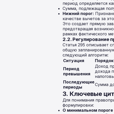
период определяется ка
Сумма, подлежащая пол
Нижний порог:
Признанн
качестве вычетов за эт
Это создает прямую за
предотвращая возникно
рамках фактического ме
2.2. Регулирование 
Статья 295 описывает с
общую запланированную 
следующий алгоритм:
Ситуация
Порядок
Доход пр
Период
дохода п
превышения
налоговы
Последующие
Сумма д
периоды
3. Ключевые цит
Для понимания правопр
формулировки:
О минимальном пороге