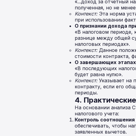
«...доход за отчетный 
полученная, но не менее
Контекст:
Эта норма уст
при использовании факт
О признании дохода пр
«В налоговом периоде, 
разнице между общей с
налоговых периодах».
Контекст:
Данное положе
стоимости контракта, ф
О завершающих этапах
«В последующих налогов
будет равна нулю».
Контекст:
Указывает на 
контракту, если его об
периоды.
4. Практические 
На основании анализа С
налогового учета:
Контроль соотношения
обеспечивать, чтобы на
заявленных вычетов.