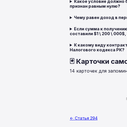
Какое условие должно 
признан равным нулю?
Чему равен доход в пе
Если сумма к получению 
составили $1 \ 200 \ 000
К какому виду контрак
Налогового кодекса РК?
🃏 Карточки сам
14 карточек для запоми
← Статья 294