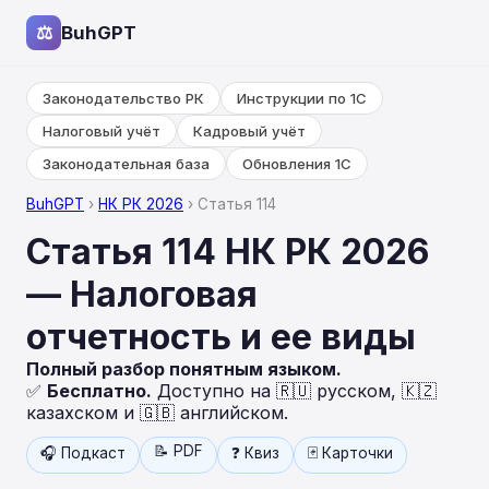
⚖
BuhGPT
Законодательство РК
Инструкции по 1С
Налоговый учёт
Кадровый учёт
Законодательная база
Обновления 1С
BuhGPT
›
НК РК 2026
› Статья 114
Статья 114 НК РК 2026
— Налоговая
отчетность и ее виды
Полный разбор понятным языком.
✅
Бесплатно.
Доступно на 🇷🇺 русском, 🇰🇿
казахском и 🇬🇧 английском.
📝 PDF
🎧 Подкаст
❓ Квиз
🃏 Карточки