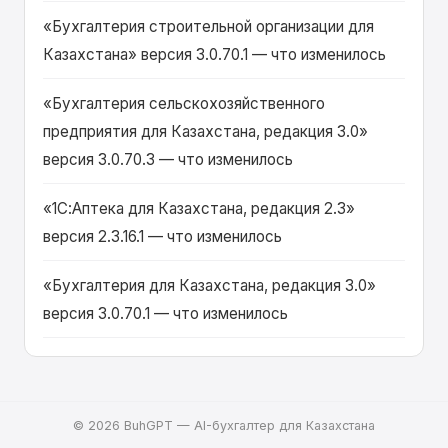
сохраненных отчетов. • Не корректно
«Бухгалтерия строительной организации для
отображались фамилия и инициалы
Казахстана» версия 3.0.70.1 — что изменилось
главного бухгалтера. • Для командной
«Бухгалтерия сельскохозяйственного
панели "Контактная информация" не был
предприятия для Казахстана, редакция 3.0»
назначен источник действий. • Исправлена
версия 3.0.70.3 — что изменилось
ошибка:Если не была установлена
константа "Использовать ограничение
«1С:Аптека для Казахстана, редакция 2.3»
прав доступа на уровне записей", то перед
версия 2.3.16.1 — что изменилось
открытием
«Бухгалтерия для Казахстана, редакция 3.0»
версия 3.0.70.1 — что изменилось
© 2026 BuhGPT — AI-бухгалтер для Казахстана