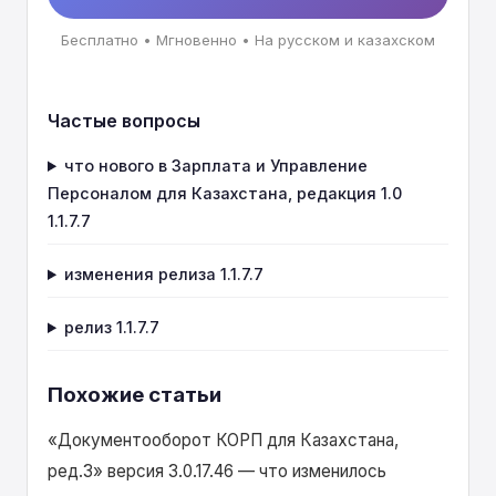
контактной информации устанавливался
Бесплатно • Мгновенно • На русском и казахском
переключатель "Адрес за пределами РК". •
Исправлена ошибка:При открытии формы
Частые вопросы
обработки выгрузки данных из
конфигурации ЗУП для Казахстана в
что нового в Зарплата и Управление
Бухгалтерию для Казахстана возникала
Персоналом для Казахстана, редакция 1.0
ошибка. • Изменена выгрузка
1.1.7.7
многостраничных форм (не выгружался
изменения релиза 1.1.7.7
первый тэг) • Добавлена разбивка полей
"Наименование налогового агента",
релиз 1.1.7.7
"Наименование филиала/
представительства" при выгрузке
Похожие статьи
приложения 200.03 • Заменена опечатка в
слове "ИНН_БИН" на "ИИН_БИН". •
«Документооборот КОРП для Казахстана,
Изменено наименование для отображения
ред.3» версия 3.0.17.46 — что изменилось
отчета "Форма 200.00" в журнале