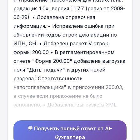
редакция 1.0», версия 1.1.7.7 (релиз от 2009-
06-29). • Добавлена справочная
информация. • Исправлена ошибка при
обновлении кодов строк декларации по
ИПН, СН. • Добавлен расчет V строк
формы 200.00 • В регламентированном
отчете "Форма 200.00" добавлена выгрузка
поля "Даты подачи" и других полей
раздела "Ответственность
налогоплательщика" в приложении 200.03,
в случае если приложение не было
заполнено. • Добавлена выгрузка в XML
полей с лидирующими нулями. • Добавлена
выгрузка в XML полей с лидирующими
💬 Получить полный ответ от AI-
нулями в форме 910.00. • При открытии
бухгалтера
существующего Казахстанского адреса в