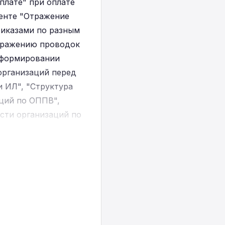
плате" при оплате
менте "Отражение
риказами по разным
отражению проводок
и формировании
 организаций перед
и ИЛ", "Структура
ций по ОППВ",
сти организаций по
м на ОСМС",
о страхования",
оизвольная форма)"