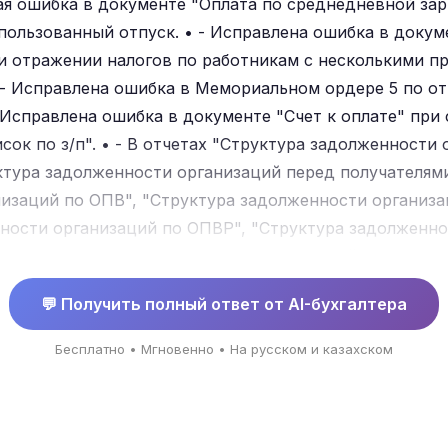
я ошибка в документе "Оплата по среднедневной зар
пользованный отпуск. • - Исправлена ошибка в доку
ри отражении налогов по работникам с несколькими п
 - Исправлена ошибка в Мемориальном ордере 5 по 
 Исправлена ошибка в документе "Счет к оплате" пр
ок по з/п". • - В отчетах "Структура задолженности
ктура задолженности организаций перед получателям
изаций по ОПВ", "Структура задолженности организа
ности организаций по ОПВР", "Структура задолженно
", "Структура задолженности организаций по взноса
ности организаций перед получателями добровольног
💬 Получить полный ответ от AI-бухгалтера
арплаты организаций", "Лицевой счет сотрудника (пр
ри работе с отбором.
Бесплатно • Мгновенно • На русском и казахском