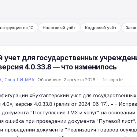
нструкции по 1С
Налоговый учёт
Кадровый учёт
Зако
й учет для государственных учреждени
версия 4.0.33.8 — что изменилось
d.
,
Сапа Т.И. MBA
· Обновлено: 2 августа 2026 г. ·
1c-sapa.kz
нфигурации «Бухгалтерский учет для государственны
4.0», версия 4.0.33.8 (релиз от 2024-06-17). • - Испр
 документа "Поступление ТМЗ и услуг" на основании 
я ошибка при проведении документа "Путевой лист".
и проведении документа "Реализация товаров осужде