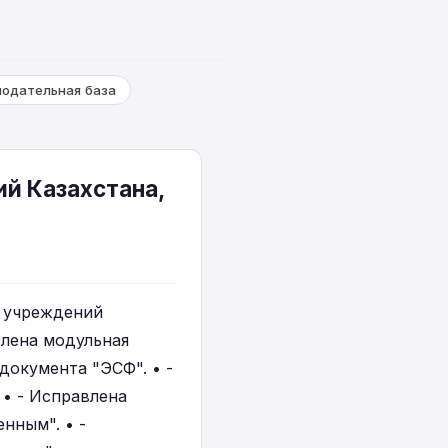
нодательная база
й Казахстана,
х учреждений
авлена модульная
документа "ЭСФ". • -
 • - Исправлена
нным". • -