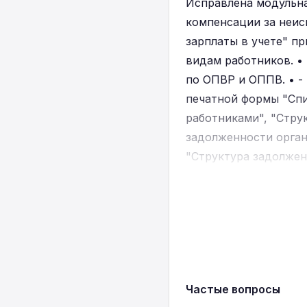
Исправлена модульна
компенсации за неис
зарплаты в учете" п
видам работников. •
по ОПВР и ОППВ. • -
печатной формы "Спис
работниками", "Стру
задолженности орган
"Структура задолжен
отчислениям на ОСМС
"Структура задолжен
"Свод начисленной з
исправлена ошибка п
Частые вопросы