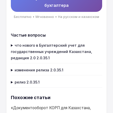
для казначейства • В обработку "Выгрузка
бухгалтера
данных в конфигурацию "Бухгалтерский
учет для гос. учреждений Казахстана. ред.
Бесплатно • Мгновенно • На русском и казахском
3.0"" добавлен перенос документов за
выбранный период • В документ
Частые вопросы
"Авансовый отчет" на вкладку "Прочее"
добавлена возможность выплаты
что нового в Бухгалтерский учет для
заработной платы, а также выплаты
государственных учреждений Казахстана,
депонированных сумм • В регистр
редакция 2.0 2.0.35.1
сведений "Счета физических лиц" добавлен
изменения релиза 2.0.35.1
ресурс "Используется" для отбора по нему
при заполнении документа "Зарплата к
релиз 2.0.35.1
выплате организаций"
Похожие статьи
«Документооборот КОРП для Казахстана,