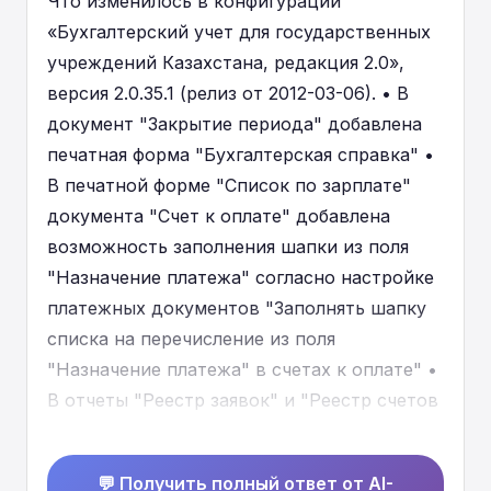
Что изменилось в конфигурации
«Бухгалтерский учет для государственных
учреждений Казахстана, редакция 2.0»,
версия 2.0.35.1 (релиз от 2012-03-06). • В
документ "Закрытие периода" добавлена
печатная форма "Бухгалтерская справка" •
В печатной форме "Список по зарплате"
документа "Счет к оплате" добавлена
возможность заполнения шапки из поля
"Назначение платежа" согласно настройке
платежных документов "Заполнять шапку
списка на перечисление из поля
"Назначение платежа" в счетах к оплате" •
В отчеты "Реестр заявок" и "Реестр счетов
к оплате" добавлен реквизит для указания
номера реестра при формировании реестра
💬 Получить полный ответ от AI-