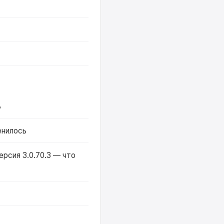
ь
енилось
ерсия 3.0.70.3 — что