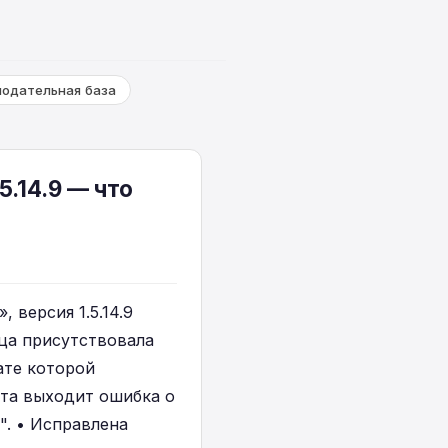
нодательная база
5.14.9 — что
 версия 1.5.14.9
яца присутствовала
ате которой
нта выходит ошибка о
". • Исправлена