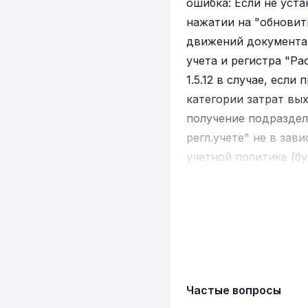
ошибка: Если не уст
нажатии на "обновит
движений документа 
учета и регистра "Р
1.5.12 в случае, есл
категории затрат вы
получение подраздел
регл.учете" не в зав
учетной политике (бу
При формировании до
и 701.00 автоматичес
что в отчете в каче
Отражение налоговой
Частые вопросы