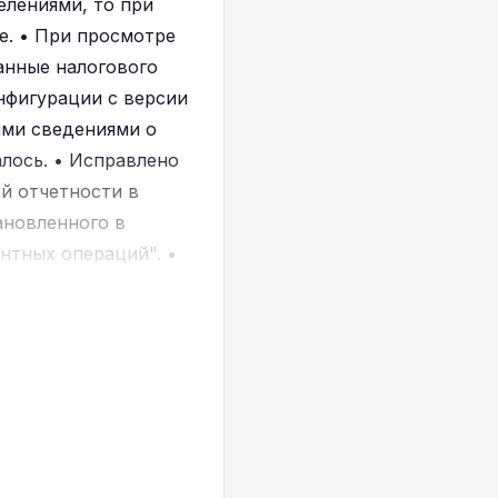
елениями, то при
е. • При просмотре
анные налогового
нфигурации с версии
ными сведениями о
лось. • Исправлено
й отчетности в
тановленного в
ентных операций". •
на основании 701.01
ументе при условии,
а. • В документе