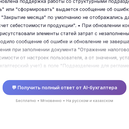
ановлена поддержка работы со структурными подразд
ь" или "сформировать" выдается сообщение об ошибк
"Закрытие месяца" по умолчанию не отображались д
асчет себестоимости продукции". • При обновлении ко
и присутствовали элементы статей затрат с незаполне
ходило сообщение об ошибке и обновление не заверша
ения при заполнении документа "Отражение налогово
исимости от настроек пользователя, а от значения, ус
хгалтерский учет) в поле "Подразделение для реглам
кумента "Отражение налоговой отчетности в учете" 
ки не заполнялось поле "Структурная единица" в док
💬 Получить полный ответ от AI-бухгалтера
стве структурной единицы выбрана только одна единиц
 отчетности в рег. учете добавлена
Бесплатно • Мгновенно • На русском и казахском