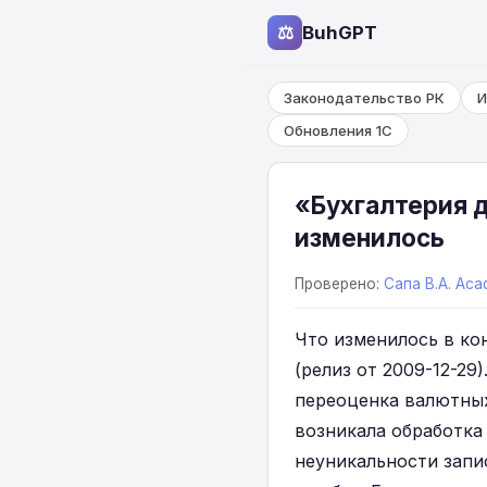
⚖
BuhGPT
Законодательство РК
И
Обновления 1С
«Бухгалтерия д
изменилось
Проверено:
Сапа В.А. Aca
Что изменилось в кон
(релиз от 2009-12-29
переоценка валютных
возникала обработка
неуникальности запи