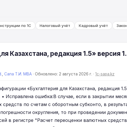
нструкции по 1С
Налоговый учёт
Кадровый учёт
Зако
ля Казахстана, редакция 1.5» версия 1.
d.
,
Сапа Т.И. MBA
· Обновлено: 2 августа 2026 г. ·
1c-sapa.kz
фигурации «Бухгалтерия для Казахстана, редакция 1.5»,
). • Исправлена ошибка:В случае, если в закрытии мес
 средств по счетам с оборотным субконто, в результ
 погрешности округления, то при проведении докуме
сей в регистре "Расчет переоценки валютных средств