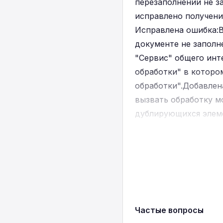
перезаполнении не з
исправлено получени
Исправлена ошибка:В
документе не заполн
"Сервис" общего инт
обработки" в которо
обработки".Добавлен
вызвать обработку м
дублирующихся элем
дублирующиеся данны
сентября 2009 - 7%.
субконто Кт в налого
активам. • Увеличена
"Коды строк деклара
Частые вопросы