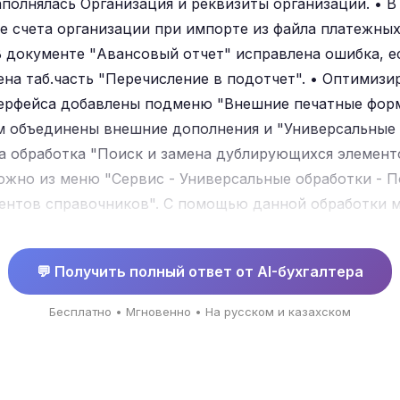
аполнялась Организация и реквизиты организации. • В
е счета организации при импорте из файла платежных
 документе "Авансовый отчет" исправлена ошибка, е
ена таб.часть "Перечисление в подотчет". • Оптимиз
ерфейса добавлены подменю "Внешние печатные форм
м объединены внешние дополнения и "Универсальные
а обработка "Поиск и замена дублирующихся элемент
ожно из меню "Сервис - Универсальные обработки - П
ентов справочников". С помощью данной обработки 
е в справочниках. • Установлена ставка рефинансир
 • При проведении документа "Модернизация ОС" не у
💬 Получить полный ответ от AI-бухгалтера
вом учете, в случае если счет Кт имел аналитику по 
 разрядность реквизита "Код строки" до 15 символов
Бесплатно • Мгновенно • На русском и казахском
ции по