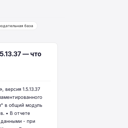
нодательная база
5.13.37 — что
 версия 1.5.13.37
егламентированного
и" в общий модуль
. • В отчете
 данными - при