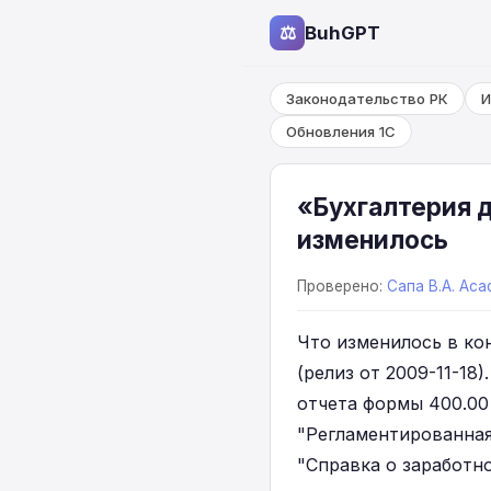
⚖
BuhGPT
Законодательство РК
И
Обновления 1С
«Бухгалтерия д
изменилось
Проверено:
Сапа В.А. Aca
Что изменилось в кон
(релиз от 2009-11-18
отчета формы 400.00
"Регламентированная 
"Справка о заработно