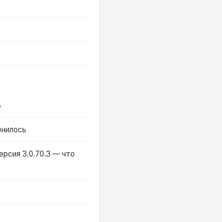
ь
енилось
ерсия 3.0.70.3 — что