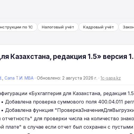
нструкции по 1С
Налоговый учёт
Кадровый учёт
Зако
ля Казахстана, редакция 1.5» версия 1.
d.
,
Сапа Т.И. MBA
· Обновлено: 2 августа 2026 г. ·
1c-sapa.kz
фигурации «Бухгалтерия для Казахстана, редакция 1.5»,
). • Добавлена проверка суммового поля 400.04.011 р
 • Добавлена функция "ПроверкаЗначенияДляВыгрузк
отчетность" для проверки числа на количество знаков
й плате" в случае если отчет был сохранен с пустыми