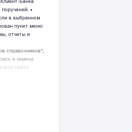
 Клиент-Банка
 поручений. •
сли в выбранном
ирован пункт меню
ы, отчеты и
ов справочников",
оиск и замена
можно найти
ования НБ с 4
станавливалось
внеоборотным
, регистра сведений