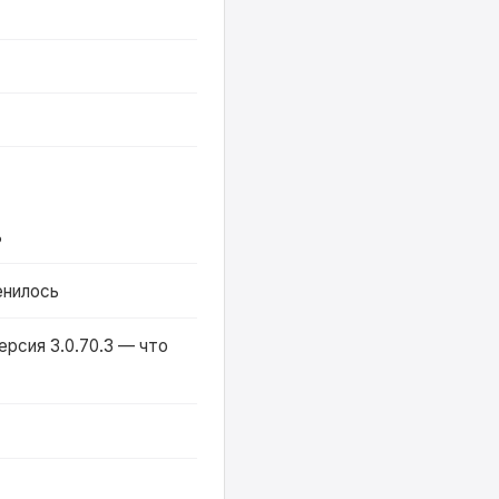
ь
енилось
ерсия 3.0.70.3 — что