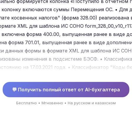
вильно формируется колонка «Поступило в отчетном 
 колонку включаются суммы Перемещения ОС. • Для 
плате косвенных налогов" (форма 328.00) реализована
рмате XML для шаблона ИС СОНО form_328_00_v10_r113 о
 включена форма 400.00, выпущенная ранее в виде до
на форма 701.01, выпущенная ранее в виде дополнен
и данных формы в формате XML для шаблона ИС СОНО
Реализованы изменения в подсистеме БЭСФ. • Классифи
остоянию на 17.03.2021 года. • Классификатор "Коды 
ализирован по состоянию на 01.01.2021 года. • Класс
стоянию на 16.12.2020 года. • Классификатор КОФ акт
💬 Получить полный ответ от AI-бухгалтера
021 года. • Актуализирован классификатор банков по 
Бесплатно • Мгновенно • На русском и казахском