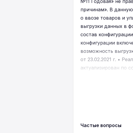
№11 Годовая» не пра
причинам». В данную
о ввозе товаров и у
выгрузки данных в фо
состав конфигурации
конфигурации включе
возможность выгрузк
от 23.02.2021 г. • 
актуализирован по с
классификации" акту
актуализирован по со
состоянию на 01.01.2
25.02.2021 года. •
Частые вопросы