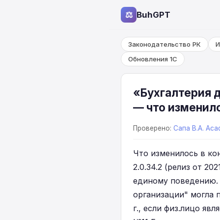
⚖
BuhGPT
Законодательство РК
И
Обновления 1С
«Бухгалтерия д
— что изменил
Проверено:
Сапа В.А. Aca
Что изменилось в кон
2.0.34.2 (релиз от 2
единому поведению. 
организации" могла 
г., если физ.лицо яв