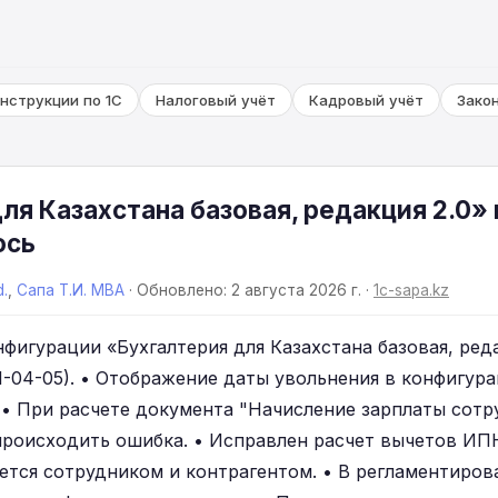
нструкции по 1С
Налоговый учёт
Кадровый учёт
Зако
ля Казахстана базовая, редакция 2.0» 
ось
d.
,
Сапа Т.И. MBA
· Обновлено: 2 августа 2026 г. ·
1c-sapa.kz
фигурации «Бухгалтерия для Казахстана базовая, реда
021-04-05). • Отображение даты увольнения в конфигур
• При расчете документа "Начисление зарплаты сот
происходить ошибка. • Исправлен расчет вычетов ИПН 
ляется сотрудником и контрагентом. • В регламентиро