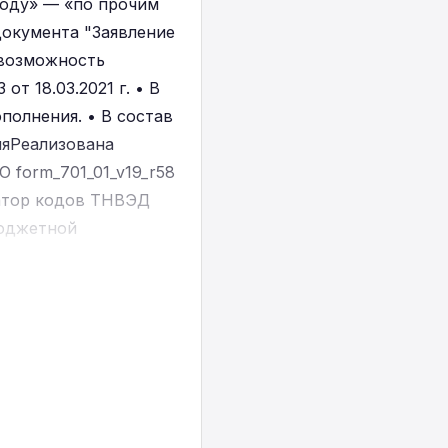
году» — «по прочим
документа "Заявление
 возможность
т 18.03.2021 г. • В
полнения. • В состав
ияРеализована
 form_701_01_v19_r58
катор кодов ТНВЭД
бюджетной
ификатор КНП
уализирован по
состоянию на