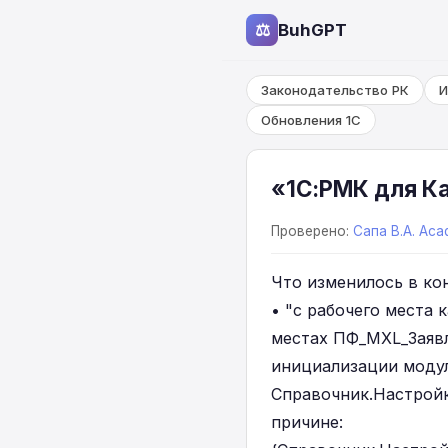
⚖
BuhGPT
Законодательство РК
И
Обновления 1С
«1С:РМК для Ка
Проверено:
Сапа В.А. Aca
Что изменилось в кон
• "с рабочего места 
местах ПФ_MXL_Заяв
инициализации модул
Справочник.Настрой
причине: