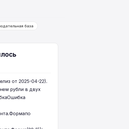
нодательная база
илось
елиз от 2025-04-22).
 нем рубли в двух
ибкаОшибка
нта.Формапо