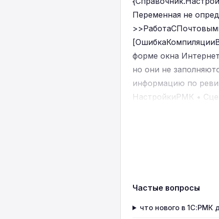
{Справочник.Настро
Переменная не опре
>>РаботаСПочтовым
[ОшибкаКомпиляцииВс
форме окна Интернет
но они не заполняют
информацию по ревиз
НастройкиРМК • Сце
Частые вопросы
что нового в 1С:РМК д