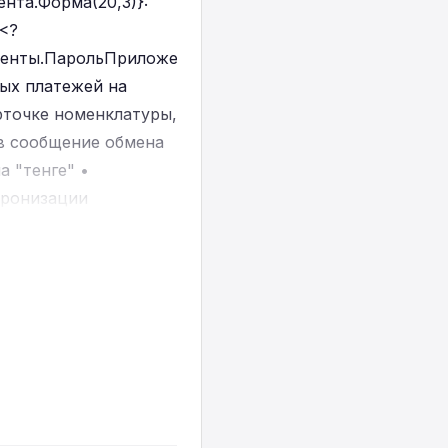
та.Форма(20,3)}:
<?
нты.ПарольПриложения);
ых платежей на
рточке номенклатуры,
 в сообщение обмена
 "тенге" •
хронизации