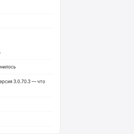
ь
енилось
ерсия 3.0.70.3 — что