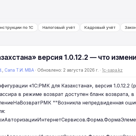
нструкции по 1С
Налоговый учёт
Кадровый учёт
Зако
захстана» версия 1.0.12.2 — что измен
d.
,
Сапа Т.И. MBA
· Обновлено: 2 августа 2026 г. ·
1c-sapa.kz
фигурации «1С:РМК для Казахстана», версия 1.0.12.2 (р
кассира в режиме возврат доступен бланк возврата, в
лениеНаВозвратРМК ""Возникла непредвиденная ош
я:
киАвторизацииИнтернетСервисов.Форма.ФормаЭлеме