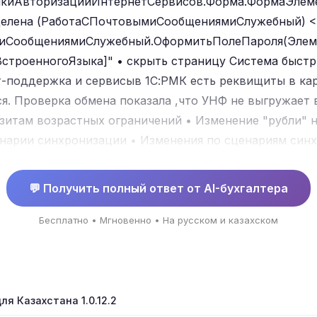
йкиАвторизацииИнтернетСервисов.Форма.ФормаЭлемен
делена (РаботаСПочтовымиСообщениямиСлужебный) <
иСообщениямиСлужебный.ОформитьПолеПароля(Элеме
троенногоЯзыка]" • скрыть страницу Система быстр
-поддержка и сервисыв 1С:РМК есть реквищиты в ка
ся. Проверка обмена показала ,что УНФ не выгружает
итам возрастных ограничений • Изменение "рубли" на
нарии синхронизации • Изменения по сценариям син
💬 Получить полный ответ от AI-бухгалтера
Бесплатно • Мгновенно • На русском и казахском
ля Казахстана 1.0.12.2