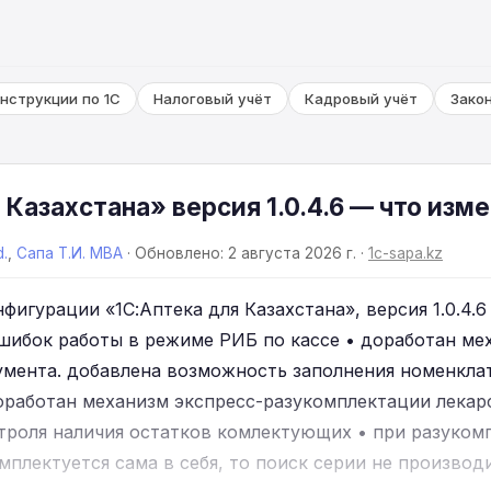
нструкции по 1С
Налоговый учёт
Кадровый учёт
Зако
 Казахстана» версия 1.0.4.6 — что изм
d.
,
Сапа Т.И. MBA
· Обновлено: 2 августа 2026 г. ·
1c-sapa.kz
фигурации «1С:Аптека для Казахстана», версия 1.0.4.6 
ошибок работы в режиме РИБ по кассе • доработан ме
умента. добавлена возможность заполнения номенкла
оработан механизм экспресс-разукомплектации лекар
троля наличия остатков комлектующих • при разуком
плектуется сама в себя, то поиск серии не производи