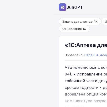
⚖
BuhGPT
Законодательство РК
И
Обновления 1С
«1С:Аптека для
Проверено:
Сапа В.А. Aca
Что изменилось в кон
04). • Исправление 
табличной части док
сроком годности • д
добавлена опция кон
номенклатура разуком