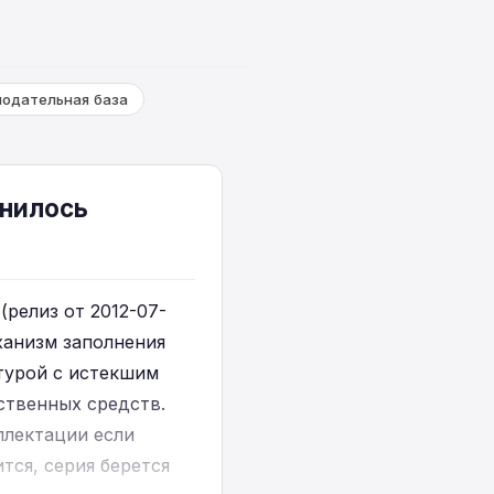
нодательная база
енилось
(релиз от 2012-07-
ханизм заполнения
турой с истекшим
ственных средств.
плектации если
тся, серия берется