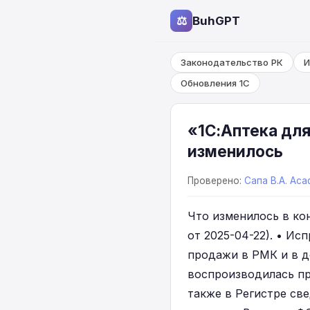
⚖
BuhGPT
Законодательство РК
И
Обновления 1С
«1С:Аптека для
изменилось
Проверено:
Сапа В.А. Aca
Что изменилось в кон
от 2025-04-22). • И
продажи в РМК и в д
воспроизводилась пр
также в Регистре св