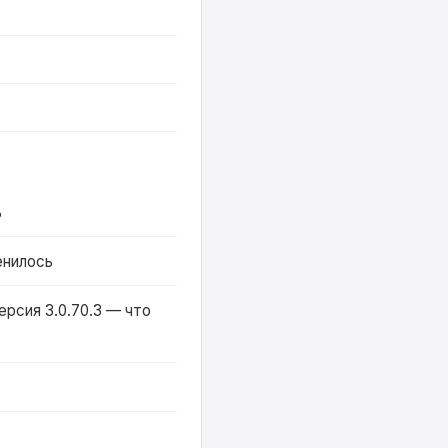
ь
енилось
ерсия 3.0.70.3 — что