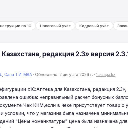
нструкции по 1С
Налоговый учёт
Кадровый учёт
Зако
 Казахстана, редакция 2.3» версия 2.3.
d.
,
Сапа Т.И. MBA
· Обновлено: 2 августа 2026 г. ·
1c-sapa.kz
фигурации «1С:Аптека для Казахстана, редакция 2.3», в
справлена ошибка: неправильный расчет бонусных бал
окументе Чек ККМ,если в чеке присутствует товар с 
и условии, что у магазина была назначена минимальн
едений "Цены номенклатуры" цена была назначена для