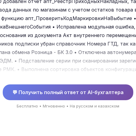
ФО добавлен отчет апт_РеестрПриходныхНакладных, та
ода данных по магазинам с учетом остатков товара в
в функцию апт_ПроверитьКодМаркировкиНаВыбытие •
каВнешнегоСобытия • Исправлена модульная ошибка,
основания из документа Акт внутреннего перемещен
иков подписки убран справочник Номера ГТД, так к
плана обмена Розница - БК 3.0 • Отключена автонумер
ДМ. • Подставление серии при сканировании зареги
 РМК. • Выполнена сортировка объектов конфигурац
.3.14.5 • Исправлена грамматическая ошибка в сообще
ная ошибка, возникавшая при попытке изменить цену
💬 Получить полный ответ от AI-бухгалтера
тройке Заполнять цены характиристик по ценам номе
Бесплатно • Мгновенно • На русском и казахском