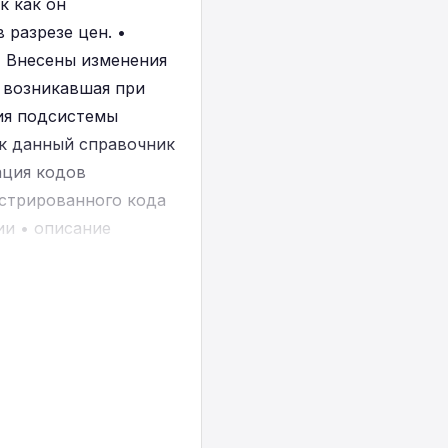
к как он
 разрезе цен. •
 Внесены изменения
 возникавшая при
ия подсистемы
ак данный справочник
ация кодов
стрированного кода
ии • описание
нии для пользователя
 для номенклатуры
нклатуры.